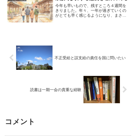
今年​も早いもので、残すところ４週間を
きりました。年々、一年が過ぎていくの
がとても早く感じるようになり、まさ
に、光陰矢の如しです。年末になると一
番しなければならない行事があり、それ
は、神仏への一年の御礼参拝に出向くこ
とです。解脱金剛さまは、...
不正受給と誤支給の責任を国に問いたい
読書は一期一会の貴重な経験
コメント