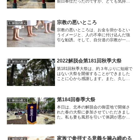
前日奉仕だったのですが、とても気持ち
良くさせていただきました。奉仕は無私
１０月２日（日）は青空広がる素晴らし
い秋晴れ、というよりも気温が３１度も
あり、夏日といってもいい...
宗教の悪いところ
1. 解脱の教え
宗教の悪いところは、お金を掛かるとい
うイメージと、人の不幸に付け込んだ強
引な勧誘。そして、自分達の宗教が一番
正しいと驕った選民思想と、個性的な価
値観の押し付けだ。宗教が世間から嫌わ
れたのであれば、悪いところを改めねば
ならない。それが出来るのが解脱会の自
2022解脱会第181回秋季大祭
1. 解脱の教え
己反省と自我没却である。
第181回秋季大祭は、約３年ぶりに短縮で
はない大祭を開催することができました
ことに心から感謝します。また、久しぶ
りに支部旗を掲揚し、行進できたことに
心から喜びを感じました。
第184回春季大祭
1. 解脱の教え
本日は、北本の解脱会の御霊地で開催さ
れた春の大祭に参加させていただきまし
た。私も妻も風邪を引いて体調が悪かっ
たのですが、夫婦揃って参加でき、非常
にありがたく思います。天候は曇り空で
したが、かえって曇りであったおかげ
で、過ごしやすい気候であっ...
家族で参拝する意義を噛み締める
1. 解脱の教え