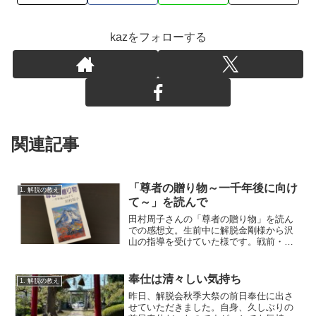
kazをフォローする
関連記事
「尊者の贈り物～一千年後に向け
1. 解脱の教え
て～」を読んで
田村周子さんの「尊者の贈り物」を読ん
での感想文。生前中に解脱金剛様から沢
山の指導を受けていた様です。戦前・戦
中・戦後の厳しい時代の中で、社会活動
をしながらも、金剛様より受けた指導を
素直に聞いて実践され、沢山の方を解脱
奉仕は清々しい気持ち
1. 解脱の教え
会に導かれた。
昨日、解脱会秋季大祭の前日奉仕に出さ
せていただきました。自身、久しぶりの