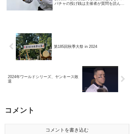
パチャの投げ銭は主催者が質問を読んで
答えてくれるメリットがあるから。神社
仏閣への投げ銭は願い事を聞いてもらう
為でない。神仏はお金をたくさん払った
人の願いを聞いて、少額の人は無視する
なんてケチなことはしません。神仏の御
心は与えて求めぬ太陽の心です。差別な
く我々を守ってくださいます。
第185回秋季大祭 in 2024
2024年ワールドシリーズ、ヤンキース敗
退
コメント
コメントを書き込む