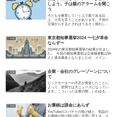
しよう。子は親のアラームを聞こ
う
子どもを教育していく上で親である以
上、小言を言うことがあります。子供の
立場からするとそれはうるさく煩わしい
ことなのかもしれませんが、やはりそれ
は教育上必要なことなのです。今回はこ
れについて語りたいと思います。間違い
東京都知事選挙2024 〜七夕革命
2. 社会
ながら成長していく 子ども...
ならず〜
2024年の東京都知事選挙の結果が出まし
た。 今回の都知事選挙は立候補者数は56
人と過去最多となりましたが、メイン候
補者は小池百合子さん、蓮舫さん、石丸
伸二さんの戦いでした。その中でも、石
丸伸二さんがどこまで票を獲得するかが
企業・会社のグレーゾーンについ
2. 社会
注目されました。...
て
ビックモーターの不正が発覚したことに
よって、世間では大ニュースになってい
ます。こういった企業の闇、いわゆるグ
レーゾーンについて語ってみたいと思い
ます。闇が照らされると汚いものが映し
出される ビックモーターは車両修理の
お賽銭は課金にあらず
2. 社会
水増し請求だけにとどまら...
YouTubeのスパチャの投げ銭と、初詣の
お賽銭の投げ銭は同じ光景に思える。ス