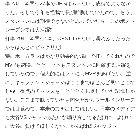
率.233、本塁打27本でOPSは.733という成績でよくなか
った。そして今年も怪我で長期離脱していたので、もう、
スタントンには期待できないと思っていたら、このポスト
シーズンでは大活躍❗️
打率.294、本塁打5本、OPS1.179という暴れぶりだった
からほんとにビックリだ‼️
特にホームランはかなり効果的な場面で打ってくれたので
MVPも納得。ただ、ソトもスタントンに匹敵する活躍を
していたので、個人的にはソトにもMVPをあげたい。逆
に、キャプテン・ジャッジはここまでほとんど良いとこな
し🙅 得点のチャンスをことごとく凡退していた記憶しか
ない。ここまで眠っていたも同然だからワールドシリーズ
では目覚めて、本来の力を出してほしい。日本のメディア
も大谷VSジャッジみたいな煽り方してるだけに、よけい
に大谷に負けてほしくない。がんばれ❗️ジャッジ📣