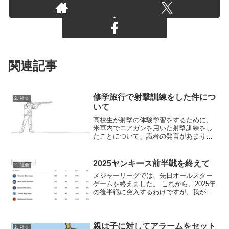
関連記事
修学旅行で射撃訓練をした件につ
2. 社会
いて
高校生が射撃の体験学習をするために、
米軍内でエアガンを用いた射撃訓練をし
たことについて、識者の発言があまりに
も失礼な件について
2025ヤンキース前半戦を終えて
2. 社会
メジャーリーグでは、先日オールスター
ゲームを終えました。 これから、2025年
の後半戦に突入するわけですが、我がニ
ューヨーク・ヤンキースの前半戦の成績
は53勝43敗、勝率.552です。ちなみに、
昨年2024年は、58勝40敗、勝率.592で...
親は子に対してアラームをセット
2. 社会