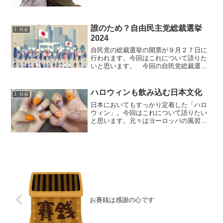
界で議論されているようですが、いまだ
に決着のつかない問題です。それだけ、
この問題は日本において実にデリケート
な問題なのでしょう。今...
誰のため？自由民主党総裁選挙
2. 社会
2024
自民党の総裁選挙の開票が９月２７日に
行われます。今回はこれについて語りた
いと思います。 今回の自民党総裁選に
は、立候補者が７人以上、もしかすると
１０人くらいになりそうです。ちなみに
過去最高人数は５人だったので、かなり
ハロウィンも飲み込む日本文化
2. 社会
の乱戦になります。 自民...
日本においてもすっかり定着した「ハロ
ウィン」。今回はこれについて語りたい
と思います。元々はヨーロッパの風習
ハロウィン発祥の国はアイルランドで
す。２０００年以上前に古代ケルト人が
始めたとされています。ハロウィンには
二つの意味があり、秋の作物...
お賽銭は感謝の心です