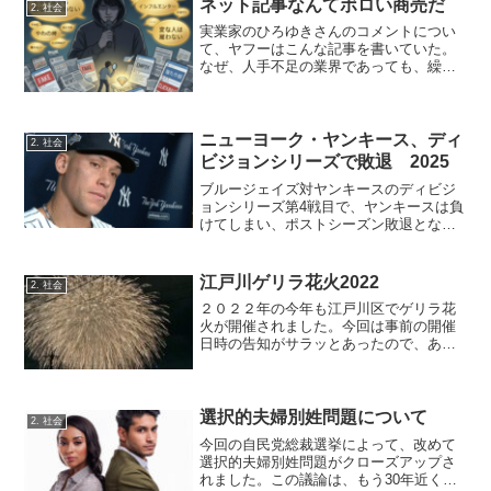
ネット記事なんてボロい商売だ
2. 社会
実業家のひろゆきさんのコメントについ
て、ヤフーはこんな記事を書いていた。
なぜ、人手不足の業界であっても、繰り
返し「不採用」になるのかという疑問に
対して、ひろゆきさんは以下の回答をし
ている。・たとえ人手不足であっても、
経営者は「ヤバい人物」や...
ニューヨーク・ヤンキース、ディ
2. 社会
ビジョンシリーズで敗退 2025
ブルージェイズ対ヤンキースのディビジ
ョンシリーズ第4戦目で、ヤンキースは負
けてしまい、ポストシーズン敗退となっ
た。昨日は、主将ジャッジの値千金のホ
ームランで勝ち、チームも勢いづいたか
と思われたが、今日の試合では貧打とな
江戸川ゲリラ花火2022
2. 社会
り、広がった点差を最後...
２０２２年の今年も江戸川区でゲリラ花
火が開催されました。今回は事前の開催
日時の告知がサラッとあったので、あら
かじめ知っている地元民がかなりいて、
江戸川堤防にそれなりの人が花火を見に
集まった様です。もう、毎年こんな感じ
の軽い感じで花火大会をやって貰いたい
選択的夫婦別姓問題について
2. 社会
です。
今回の自民党総裁選挙によって、改めて
選択的夫婦別姓問題がクローズアップさ
れました。この議論は、もう30年近く政