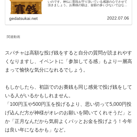
いのです。神仏に普段お守り頂いている感謝の心でさせて
頂きましょう。お賽銭の額は、金額の多い少ないではな
く、今の自分ができる精一杯の額を感謝金として出させて
頂きましょう。お賽銭を出せると言うことは、神仏に感謝
の心が持てているという事です。
2022.07.06
gedatsukai.net
関連動画
スパチャは高額な投げ銭をすると自分の質問が読まれやす
くなりますし、イベントに「参加してる感」もより一層高
まって愉快な気分になれるでしょう。
もしかしたら、初詣でのお賽銭も同じ感覚で投げ銭をして
いる人がいるかもしれません。
「100円玉や500円玉を投げるより、思い切って5,000円投
げ込んだ方が神様がオレのお願いを聞いてくれそうだ」と
か「正月なんだから気前よくパッとお金を投げよう！今年
は良い年になるかも」など。