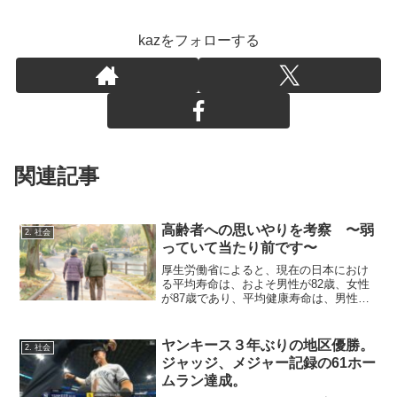
kazをフォローする
関連記事
高齢者への思いやりを考察 〜弱
2. 社会
っていて当たり前です〜
厚生労働省によると、現在の日本におけ
る平均寿命は、およそ男性が82歳、女性
が87歳であり、平均健康寿命は、男性が
73歳、女性が75歳です。WHO（世界保健
機関）などの国際統計によると、男女混
合 of 平均寿命は国家単位で世界1位であ
ヤンキース３年ぶりの地区優勝。
2. 社会
り、平均...
ジャッジ、メジャー記録の61ホー
ムラン達成。