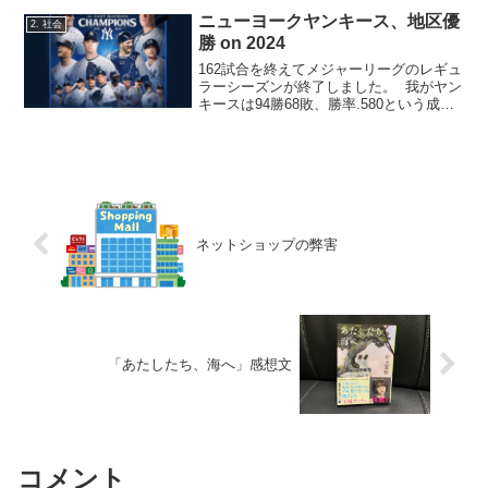
してしまい、燃料の高騰による電気料金
ニューヨークヤンキース、地区優
2. 社会
が値上がりする。
勝 on 2024
162試合を終えてメジャーリーグのレギュ
ラーシーズンが終了しました。 我がヤン
キースは94勝68敗、勝率.580という成績
でアメリカンリーグ東部地区において優
勝を決めました🎊 昨年は第4位という不
甲斐ない成績に終わったので、今年の地
区優勝は...
ネットショップの弊害
「あたしたち、海へ」感想文
コメント