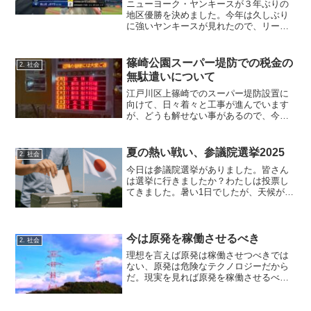
ニューヨーク・ヤンキースが３年ぶりの
地区優勝を決めました。今年は久しぶり
に強いヤンキースが見れたので、リーグ
優勝、そして２００９年以来となるワー
ルドシリーズチャンピオンを狙えると思
えます。アーロン・ジャッジは61本の球
篠崎公園スーパー堤防での税金の
2. 社会
団タイ記録となるホームランを放ちまし
無駄遣いについて
た。球団新記録まであと1本です。
江戸川区上篠崎でのスーパー堤防設置に
向けて、日々着々と工事が進んでいます
が、どうも解せない事があるので、今回
はこの事について語ります。工事は着々
と進んでいるようだが 江戸川区上篠崎
のスーパー堤防設置及び、道路拡張工事
夏の熱い戦い、参議院選挙2025
2. 社会
も少しづつですが進んでい...
今日は参議院選挙がありました。皆さん
は選挙に行きましたか？わたしは投票し
てきました。暑い1日でしたが、天候が良
かったので投票率はまずまず良かったの
ではないでしょうか。さて、皆さんが支
持した政治家、政党はどうでしたか？
わたしは東京都在住です...
今は原発を稼働させるべき
2. 社会
理想を言えば原発は稼働させつべきでは
ない、原発は危険なテクノロジーだから
だ。現実を見れば原発を稼働させるべき
だ。国民に発電量の心配を国がさせては
ならない。火力発電に頼れば頼るほど、
CO2をばら撒き、地球温暖化の手助けを