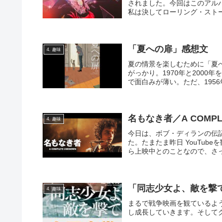
されました。今回はこのアル
私は決してローリング・ストー
「夏への扉」感想文
4. 趣味
夏の情景を楽しむために「夏
がっかり。1970年と2000
で面白みが薄い。ただ、195
る。
名もなき者／A COMPL
4. 趣味
今日は、ボブ・ディランの伝記映
た。たまたま昨日 YouTu
ら上映中とのことなので、さっそ
「同志少女よ、敵を撃
4. 趣味
まるで戦争映画を観ているよ
し成長していきます。そして