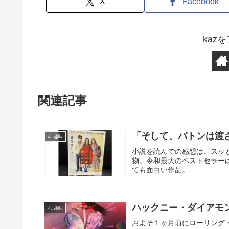
X
Facebook
kaz
関連記事
「そして、バトンは渡
4. 趣味
小説を読んでの感想は、スッ
物。令和最大のベストセラー
ても面白い作品。
ハックニー・ダイアモ
4. 趣味
およそ１ヶ月前にローリング