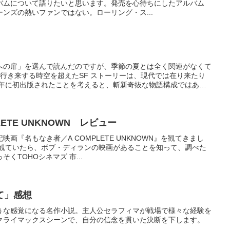
バムについて語りたいと思います。発売を心待ちにしたアルバム
ンズの熱いファンではない。ローリング・ス...
への扉」を選んで読んだのですが、季節の夏とは全く関連がなくて
年を行き来する時空を超えたSF ストーリーは、現代では在り来たり
6年に初出版されたことを考えると、斬新奇抜な物語構成ではあ
ETE UNKNOWN レビュー
画『名もなき者／A COMPLETE UNKNOWN』を観てきまし
beを観ていたら、ボブ・ディランの映画があることを知って、調べた
くTOHOシネマズ 市...
て」感想
うな感覚になる名作小説。主人公セラフィマが戦場で様々な経験を
クライマックスシーンで、自分の信念を貫いた決断を下します。