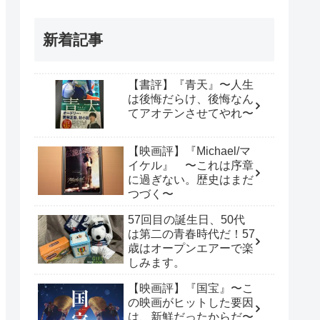
新着記事
【書評】『青天』〜人生
は後悔だらけ、後悔なん
てアオテンさせてやれ〜
【映画評】『Michael/マ
イケル』 〜これは序章
に過ぎない。歴史はまだ
つづく〜
57回目の誕生日、50代
は第二の青春時代だ！57
歳はオープンエアーで楽
しみます。
【映画評】『国宝』〜こ
の映画がヒットした要因
は、新鮮だったからだ〜