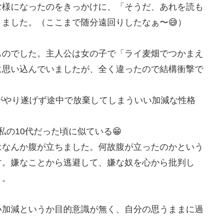
む様になったのをきっかけに、「そうだ、あれを読も
ました。（ここまで随分遠回りしたなぁ〜😅）
ものでした。主人公は女の子で「ライ麦畑でつかまえ
に思い込んでいましたが、全く違ったので結構衝撃で
がやり遂げず途中で放棄してしまういい加減な性格
私の10代だった頃に似ている😁
はなんか腹が立ちました。何故腹が立ったのかという
す。嫌なことから逃避して、嫌な奴を心から批判し
。。
い加減というか目的意識が無く、自分の思うままに過