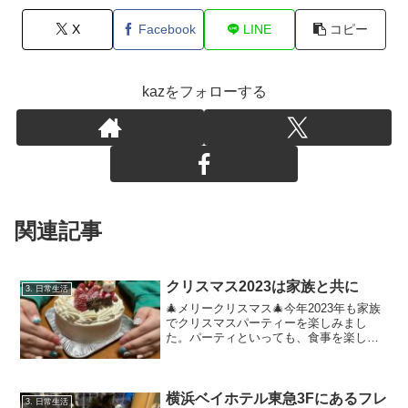
X
Facebook
LINE
コピー
kazをフォローする
関連記事
クリスマス2023は家族と共に
3. 日常生活
🎄メリークリスマス🎄今年2023年も家族
でクリスマスパーティーを楽しみまし
た。パーティといっても、食事を楽しむ
だけですが🌝昨年は息子が居ませんでし
たけど、今年は家族4人揃ってクリスマス
を祝いました。 まずはシャンパンで乾
杯🥂紀伊國屋で買った...
横浜ベイホテル東急3Fにあるフレ
3. 日常生活