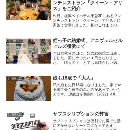
ンチレストラン『クイーン・アリ
ス』をご紹介
昨日、横浜ベイホテル東急3Fにあるフレ
ンチレストラン『クイーン・アリス』に
家族で食事しました。私のこれまでの人
生（56歳）の中では、このフレンチレス
トランが1番のお気に入りです。今回は、
このレストランについて語りたいと思い
姪っ子の結婚式、アニヴェルセル
3. 日常生活
ます。 『クイーン...
ヒルズ横浜にて
昨日の秋分の日に、姪の結婚式に出席し
ました。実にめでたい１日となりまし
た。 晴天の下、とても素晴らしい結婚
式が行われました。結婚式場は、横浜市
都筑区のセンター南駅から徒歩２分にあ
る『アニヴェルセル ヒルズ横浜』です。
娘も18歳で「大人」
3. 日常生活
横浜市内にある結婚式場と...
私の娘も先日18歳になりました。家でや
る誕生会も家族の温かみがあっていいも
んです。18歳は令和四年（2022）4月か
ら法律で生年年齢と決められました。自
分でクレジットカードを作ってカードロ
ーンを組んだり、アパートも自分で契約
できます。娘にはまだまだ子供でいてほ
サブスクリプションの弊害
3. 日常生活
しいです。
サブスクリプションは便利でお得で生活
に欠かせないサービスになってきまし