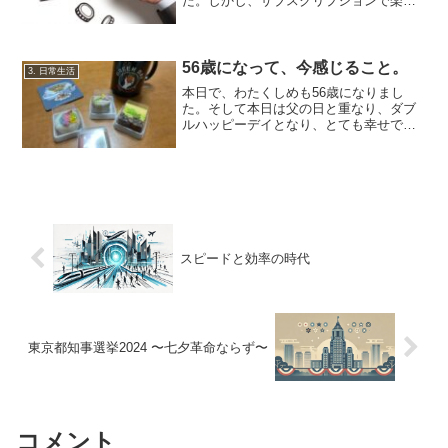
た。しかし、サブスクリプションで楽し
むコンテンツは、お金を掛けていないの
と、豊富にあり過ぎるために、面白くな
かったらすぐに投げ出してしまいます。
お金出して購入したコンテンツは大事に
56歳になって、今感じること。
3. 日常生活
して、ゆっくりと味わいます。
本日で、わたくしめも56歳になりまし
た。そして本日は父の日と重なり、ダブ
ルハッピーデイとなり、とても幸せです
😄 妻からは、GreenDayのTシャツとマ
グカップとコースターをプレゼントさ
れ、娘からは、娘一押しの和菓子をプレ
ゼントされました。...
スピードと効率の時代
東京都知事選挙2024 〜七夕革命ならず〜
コメント