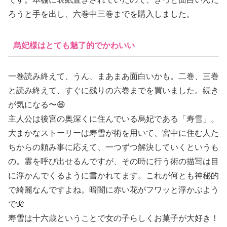
ろうと手を出し、六巻中三巻までを購入しました。
烏妃様はとても魅了的でかわいい
一巻読み終えて、うん、まあまあ面白いかも。二巻、三巻
と読み終えて、すぐに残りの六巻までを買いました。続き
が気になる〜😆
主人公は後宮の奥深くに住んでいる烏妃である「寿雪」。
大まかなストーリーは寿雪が術を用いて、宮中に住む人た
ちからの頼み事に応えて、一つずつ解決していくというも
の。霊を呼び出せるんですが、その時に行う術の描写は目
に浮かんでくるように書かれてます。これが何とも神秘的
で綺麗なんですよね。暗闇に赤い花がフワッと浮かぶよう
で🌺
寿雪は十六歳ということで女の子らしくお菓子が大好き！