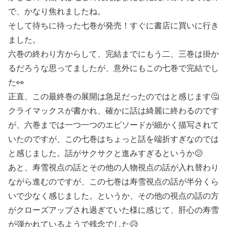
で、かなり焦れましたね。
そして待ちに待った七巻が発売！すぐに書店に買いに行き
ました。
六巻の終わり方からして、完結までにもう二、三巻は掛か
るだろうな思ってましたが、意外にもこの七巻で完結でし
た👀
正直、この最終巻の展開は急足だったのではと感じます🤔
クライマックスが書かれ、確かに話は綺麗に終わるのです
が、六巻までは一つ一つのエピソードが細かく描写されて
いたのですが、この七巻はちょっと話を端折すぎなのでは
と感じました。話がサクサクと進みすぎるというか😕
あと、寿雪視点の話とその他の人物視点の話が入れ替わり
ながら進むのですが、この七巻は寿雪視点の話が半分くら
いで少なく感じました。というか、その他の視点の話の方
がクローズアップされ過ぎていた様に感じて、肝心の寿雪
が弾かれているようで残念でした😥