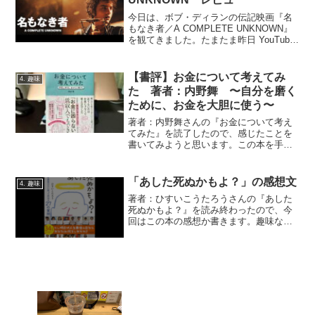
今日は、ボブ・ディランの伝記映画『名
もなき者／A COMPLETE UNKNOWN』
を観てきました。たまたま昨日 YouTube
を観ていたら、ボブ・ディランの映画が
あることを知って、調べたら上映中との
ことなので、さっそくTOHOシネマズ
【書評】お金について考えてみ
4. 趣味
市...
た 著者：内野舞 〜自分を磨く
ために、お金を大胆に使う〜
著者：内野舞さんの『お金について考え
てみた』を読了したので、感じたことを
書いてみようと思います。この本を手に
したのは、「お金に困らないは低収入で
もできる」という帯に書いてあることか
ら、そんなに収入がない人でも生活でき
「あした死ぬかもよ？」の感想文
4. 趣味
る秘訣みたいなものが書か...
著者：ひすいこうたろうさんの『あした
死ぬかもよ？』を読み終わったので、今
回はこの本の感想か書きます。趣味なん
て人生の暇つぶし この本がどんな内容
なのかは、この本のタイトルからしてお
およその検討がついてました。私の座右
の銘は「人生は今日一日」...