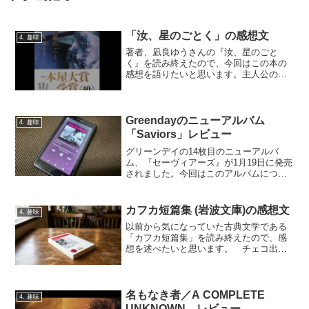
「汝、星のごとく」の感想文
4. 趣味
著者、凪良ゆうさんの『汝、星のごと
く』を読み終えたので、今回はこの本の
感想を語りたいと思います。主人公の名
前が読めない しばらく、アーティスト
のことを書いた本を読むのが続いたの
で、今回は面白そうな小説が読みたくな
りこの本を選びました。表紙に...
Greendayのニューアルバム
4. 趣味
「Saviors」レビュー
グリーンデイの14枚目のニューアルバ
ム、『セーヴィアーズ』が1月19日に発売
されました。今回はこのアルバムについ
て語りたいと思います。幻になってしま
ったジャパンツアー2021 予定されてい
たグリーンデイのジャパンツアー2021は
カフカ短篇集 (岩波文庫)の感想文
4. 趣味
コロナ禍の影...
以前から気になっていた古典文学である
「カフカ短篇集」を読み終えたので、感
想を述べたいと思います。 チェコ出身
のドイツ語作家である、フランツ・カフ
カの書物は非常に難解であると聞いてい
たが、ここまでとは😳というほど難しか
った。 というよりは、読...
名もなき者／A COMPLETE
4. 趣味
UNKNOWN レビュー